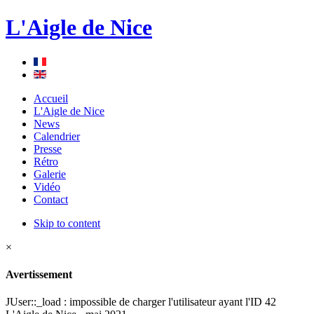
L'Aigle de Nice
Accueil
L'Aigle de Nice
News
Calendrier
Presse
Rétro
Galerie
Vidéo
Contact
Skip to content
×
Avertissement
JUser::_load : impossible de charger l'utilisateur ayant l'ID 42