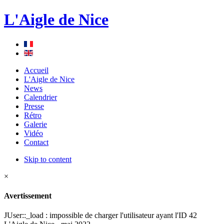
L'Aigle de Nice
Accueil
L'Aigle de Nice
News
Calendrier
Presse
Rétro
Galerie
Vidéo
Contact
Skip to content
×
Avertissement
JUser::_load : impossible de charger l'utilisateur ayant l'ID 42