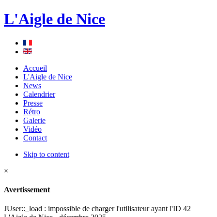
L'Aigle de Nice
Accueil
L'Aigle de Nice
News
Calendrier
Presse
Rétro
Galerie
Vidéo
Contact
Skip to content
×
Avertissement
JUser::_load : impossible de charger l'utilisateur ayant l'ID 42