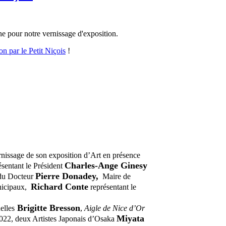
e pour notre vernissage d'exposition.
ion par le Petit Niçois
!
ernissage de son exposition d’Art en présence
Charles-Ange Ginesy
ésentant le Président
Pierre
Donadey,
 du Docteur
Maire de
Richard Conte
nicipaux,
représentant le
Brigitte Bresson
elles
,
Aigle de Nice d’Or
Miyata
022, deux Artistes Japonais d’Osaka