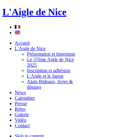
L'Aigle de Nice
Accueil
L'Aigle de Nice
Présentation et historique
Le 37ème Aigle de Nice
2025
Inscription et adhésion
L'Aigle et le Japon
Alain Bideaux, livres &
disques
News
Calendrier
Presse
Rétro
Galerie
Vidéo
Contact
Skip to content