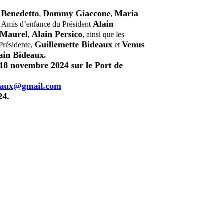
 Benedetto
Dommy Giaccone
Maria
,
,
Alain
s Amis d’enfance du Président
Maurel
Alain Persico
,
, ainsi que les
Guillemette Bideaux
Venus
Présidente,
et
ain Bideaux
.
 18 novembre 2024 sur le Port de
eaux@gmail.com
24.