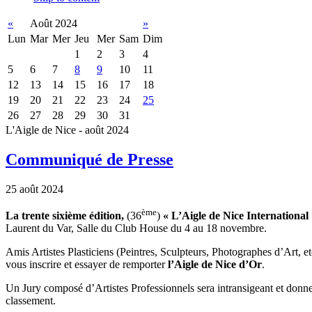
«
Août 2024
»
Lun
Mar
Mer
Jeu
Mer
Sam
Dim
1
2
3
4
5
6
7
8
9
10
11
12
13
14
15
16
17
18
19
20
21
22
23
24
25
26
27
28
29
30
31
L'Aigle de Nice - août 2024
Communiqué de Presse
25 août 2024
ème
La trente sixième édition
,
(36
)
« L’Aigle de Nice International
Laurent du Var, Salle du Club House du 4 au 18 novembre.
Amis Artistes Plasticiens (Peintres, Sculpteurs, Photographes d’Art, et
vous inscrire et essayer de remporter
l’Aigle de Nice d’Or
.
Un Jury composé d’Artistes Professionnels sera intransigeant et donner
classement.