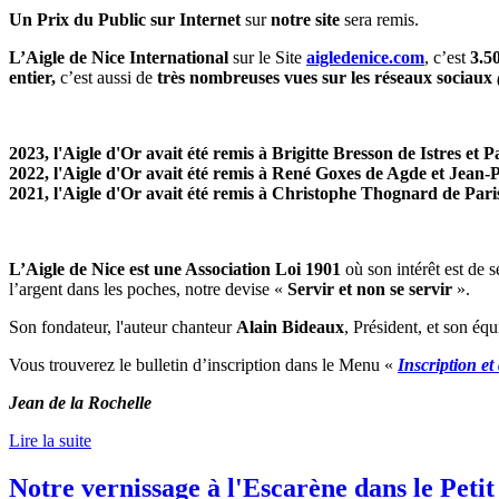
Un Prix du Public
sur Internet
sur
notre site
sera remis.
L’Aigle de Nice International
sur le Site
aigledenice.com
, c’est
3.5
entier,
c’est aussi de
très nombreuses vues sur les réseaux sociaux
2023
, l'Aigle d'Or avait été remis à Brigitte Bresson de Istres e
2022
, l'Aigle d'Or avait été remis à René Goxes de Agde et Jean-
2021
, l'Aigle d'Or avait été remis à Christophe Thognard de Paris
L’Aigle de Nice est une Association Loi 1901
où son intérêt est de s
l’argent dans les poches, notre devise «
Servir et non se servir
».
Son fondateur, l'auteur chanteur
Alain Bideaux
, Président, et son équ
Vous trouverez le bulletin d’inscription dans le Menu «
Inscription et
Jean de la Rochelle
Lire la suite
Notre vernissage à l'Escarène dans le Petit