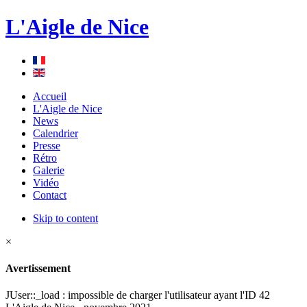
L'Aigle de Nice
Accueil
L'Aigle de Nice
News
Calendrier
Presse
Rétro
Galerie
Vidéo
Contact
Skip to content
×
Avertissement
JUser::_load : impossible de charger l'utilisateur ayant l'ID 42