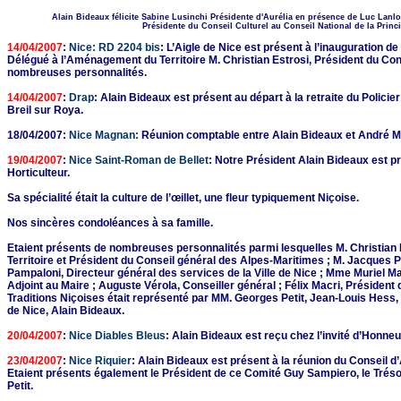
Alain Bideaux félicite Sabine Lusinchi Présidente d'Aurélia en présence de Luc Lanlo,
Présidente du Conseil Culturel au Conseil National de la Princ
14/04/2007
:
Nice: RD 2204 bis
: L’Aigle de Nice est présent à l’inauguration d
Délégué à l’Aménagement du Territoire M. Christian Estrosi, Président du Co
nombreuses personnalités.
14/04/2007
:
Drap
: Alain Bideaux est présent au départ à la retraite du Polic
Breil sur Roya.
18/04/2007:
Nice Magnan:
Réunion comptable entre Alain Bideaux et André 
19/04/2007
:
Nice Saint-Roman de Bellet
: Notre Président Alain Bideaux est p
Horticulteur.
Sa spécialité était la culture de l’œillet, une fleur typiquement Niçoise.
Nos sincères condoléances à sa famille.
Etaient présents de nombreuses personnalités parmi lesquelles M. Christian
Territoire et Président du Conseil général des Alpes-Maritimes ; M. Jacques P
Pampaloni, Directeur général des services de la Ville de Nice ; Mme Muriel Ma
Adjoint au Maire ; Auguste Vérola, Conseiller général ; Félix Macri, Préside
Traditions Niçoises était représenté par MM. Georges Petit, Jean-Louis Hess, 
de Nice, Alain Bideaux.
20/04/2007
:
Nice Diables Bleus
: Alain Bideaux est reçu chez l’invité d’Honneu
23/04/2007
:
Nice Riquier
: Alain Bideaux est présent à la réunion du Conseil d
Etaient présents également le Président de ce Comité Guy Sampiero, le Tréso
Petit.