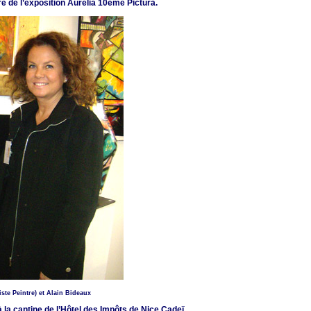
re de l’exposition Aurélia 10ème Pictura.
iste Peintre) et Alain Bideaux
à la cantine de l’Hôtel des Impôts de Nice Cadeï.