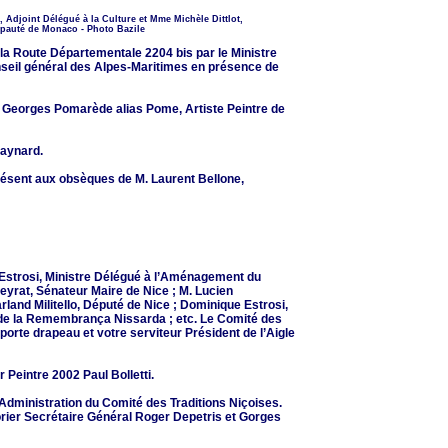
 Adjoint Délégué à la Culture et Mme Michèle Dittlot,
ipauté de Monaco - Photo Bazile
e la Route Départementale 2204 bis par le Ministre
nseil général des Alpes-Maritimes en présence de
ier Georges Pomarède alias Pome, Artiste Peintre de
Maynard.
résent aux obsèques de M. Laurent Bellone,
 Estrosi, Ministre Délégué à l’Aménagement du
eyrat, Sénateur Maire de Nice ; M. Lucien
rland Militello, Député de Nice ; Dominique Estrosi,
nt de la Remembrança Nissarda ; etc. Le Comité des
porte drapeau et votre serviteur Président de l’Aigle
r Peintre 2002 Paul Bolletti.
’Administration du Comité des Traditions Niçoises.
rier Secrétaire Général Roger Depetris et Gorges