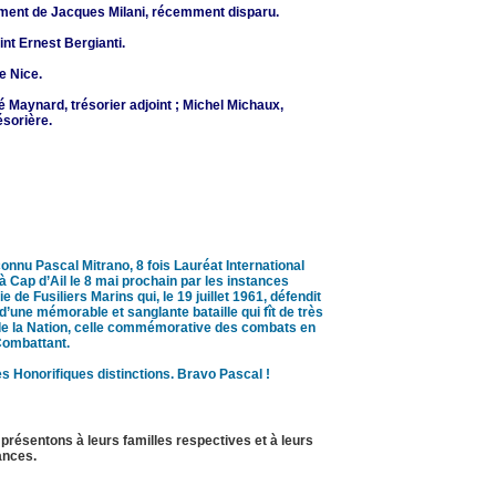
ement de Jacques Milani, récemment disparu.
int Ernest Bergianti.
e Nice.
é Maynard, trésorier adjoint ; Michel Michaux,
ésorière.
onnu Pascal Mitrano, 8 fois Lauréat International
 à Cap d’Ail le 8 mai prochain par les instances
 de Fusiliers Marins qui, le 19 juillet 1961, défendit
une mémorable et sanglante bataille qui fît de très
e de la Nation, celle commémorative des combats en
Combattant.
s Honorifiques distinctions. Bravo Pascal !
présentons à leurs familles respectives et à leurs
ances.