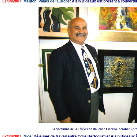
01/04/2007
:
Menton: Palais de l’Europe
: Alain Bideaux est présent à l’ouvertu
la speakrine de la Télévision Italienne Fiorella Pierobon (Art
02/04/2007
:
Nice
: Déjeuner de travail entre Odile Bertogliati et Alain Bideaux 