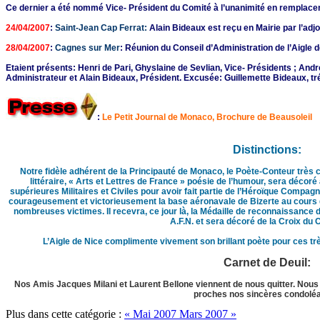
Ce dernier a été nommé Vice- Président du Comité à l’unanimité en remplac
24/04/2007
:
Saint-Jean Cap Ferrat:
Alain Bideaux est reçu en Mairie par l’adjo
28/04/2007
:
Cagnes sur Mer
: Réunion du Conseil d’Administration de l’Aigle d
Etaient présents: Henri de Pari, Ghyslaine de Sevlian, Vice- Présidents ; Andr
Administrateur et Alain Bideaux, Président. Excusée: Guillemette Bideaux, tr
:
Le Petit Journal de Monaco, Brochure de Beausoleil
Distinctions:
Notre fidèle adhérent de la Principauté de Monaco, le Poète-Conteur très c
littéraire, « Arts et Lettres de France » poésie de l’humour, sera décoré
supérieures Militaires et Civiles pour avoir fait partie de l’Héroïque Compagnie
courageusement et victorieusement la base aéronavale de Bizerte au cours d’
nombreuses victimes. Il recevra, ce jour là, la Médaille de reconnaissanc
A.F.N. et sera décoré de la Croix du 
L’Aigle de Nice complimente vivement son brillant poète pour ces trè
Carnet de Deuil:
Nos Amis Jacques Milani et Laurent Bellone viennent de nous quitter. Nous 
proches nos sincères condolé
Plus dans cette catégorie :
« Mai 2007
Mars 2007 »