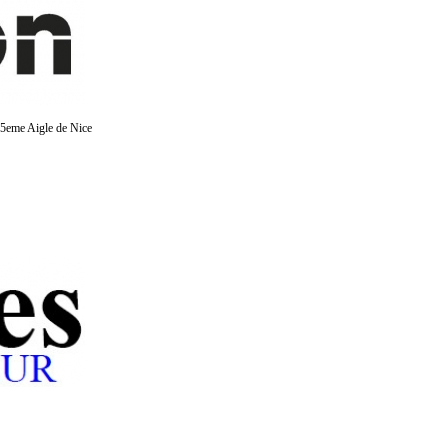
35eme Aigle de Nice