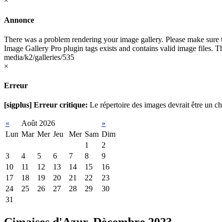
×
Annonce
There was a problem rendering your image gallery. Please make sure th
Image Gallery Pro plugin tags exists and contains valid image files. Th
media/k2/galleries/535
×
Erreur
[sigplus] Erreur critique:
Le répertoire des images devrait être un che
«
Août 2026
»
Lun
Mar
Mer
Jeu
Mer
Sam
Dim
1
2
3
4
5
6
7
8
9
10
11
12
13
14
15
16
17
18
19
20
21
22
23
24
25
26
27
28
29
30
31