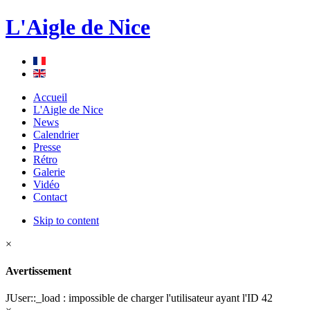
L'Aigle de Nice
Accueil
L'Aigle de Nice
News
Calendrier
Presse
Rétro
Galerie
Vidéo
Contact
Skip to content
×
Avertissement
JUser::_load : impossible de charger l'utilisateur ayant l'ID 42