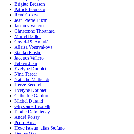
Brigitte Bresson
Patrick Poupeau
René Goxes
Jean-Pierre Lucini
Jacques Vallero
Christophe Thognard
Muriel Baillot
Covid-19: Annulé
Allaisa Vostryakova
Stanko Kristic
Jacques Vallero
Fabien Juan
Evelyne Doublet
Nina Tescar
Nathalie Matheudi
Hervé Second
Evelyne Doublet
Catherine Gardon
Michel Durand
Ghyslaine Leonelli
Elodie Defontenay
André Poissy
Pedro Ania
Hege Istwan, alias Stefano
Denise Gay