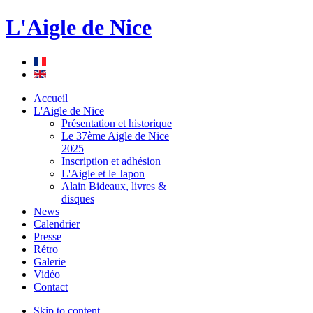
L'Aigle de Nice
Accueil
L'Aigle de Nice
Présentation et historique
Le 37ème Aigle de Nice
2025
Inscription et adhésion
L'Aigle et le Japon
Alain Bideaux, livres &
disques
News
Calendrier
Presse
Rétro
Galerie
Vidéo
Contact
Skip to content