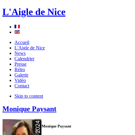
L'Aigle de Nice
Accueil
L'Aigle de Nice
News
Calendrier
Presse
Rétro
Galerie
Vidéo
Contact
Skip to content
Monique Paysant
Monique Paysant