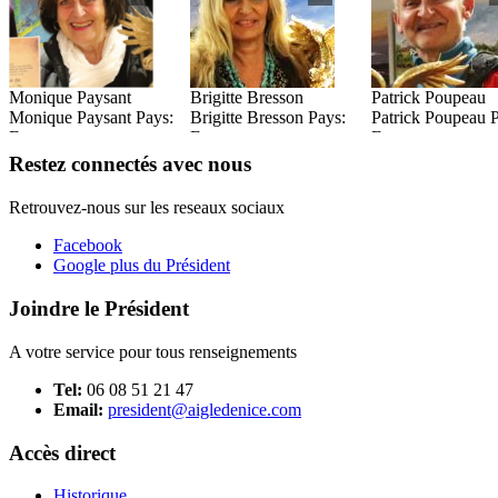
Monique Paysant
Brigitte Bresson
Patrick Poupeau
Monique Paysant Pays:
Brigitte Bresson Pays:
Patrick Poupeau 
France
France
France
Read this Entry
Read this Entry
Read this Entry
Restez connectés avec nous
Retrouvez-nous sur les reseaux sociaux
Facebook
Google plus du Président
Joindre le Président
A votre service pour tous renseignements
Tel:
06 08 51 21 47
Email:
president@aigledenice.com
Accès direct
Historique