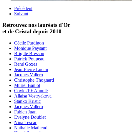
Précédent
Suivant
Retrouvez nos lauréats d'Or
et de Cristal depuis 2010
Cécile Pardigon
Monique Paysant
Brigitte Bresson
Patrick Poupeau
René Goxes
Jean-Pierre Lucini
Jacques Vallero
Christophe Thognard
Muriel Baillot
Covid-19: Annulé
Allaisa Vostryakova
Stanko Kristic
Jacques Vallero
Fabien Juan
Evelyne Doublet
Nina Tescar
Nathalie Matheudi