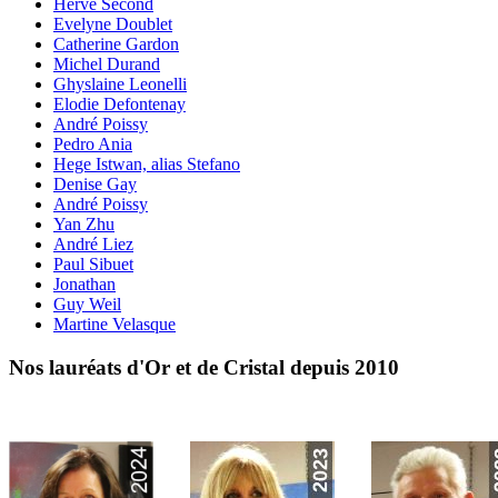
Hervé Second
Evelyne Doublet
Catherine Gardon
Michel Durand
Ghyslaine Leonelli
Elodie Defontenay
André Poissy
Pedro Ania
Hege Istwan, alias Stefano
Denise Gay
André Poissy
Yan Zhu
André Liez
Paul Sibuet
Jonathan
Guy Weil
Martine Velasque
Nos lauréats d'Or et de Cristal depuis 2010