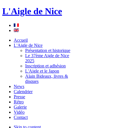
L'Aigle de Nice
Accueil
L'Aigle de Nice
Présentation et historique
Le 37ème Aigle de Nice
2025
Inscription et adhésion
L'Aigle et le Japon
Alain Bideaux, livres &
disques
News
Calendrier
Presse
Rétro
Galerie
Vidéo
Contact
Skip to content