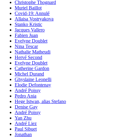
Christophe Thognard
Muriel Baillot
Covid-19: Annulé
Allaisa Vostryakova
Stanko Kristic
Jacques Vallero
Fabien Juan
Evelyne Doublet
Nina Tescar
Nathalie Matheudi
Hervé Second
Evelyne Doublet
Catherine Gardon
Michel Durand
Ghyslaine Leonelli
Elodie Defontenay
André Poissy
Pedro Ania
Hege Istwan, alias Stefano
Denise Gay
André Poissy
Yan Zhu
André Liez
Paul Sibuet
Jonathan