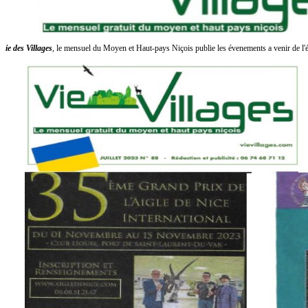
ie des Villages
, le mensuel du Moyen et Haut-pays Niçois publie les
é
venements a venir de l'