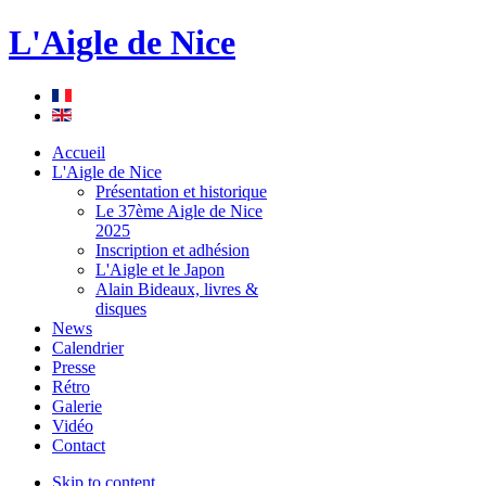
L'Aigle de Nice
Accueil
L'Aigle de Nice
Présentation et historique
Le 37ème Aigle de Nice
2025
Inscription et adhésion
L'Aigle et le Japon
Alain Bideaux, livres &
disques
News
Calendrier
Presse
Rétro
Galerie
Vidéo
Contact
Skip to content