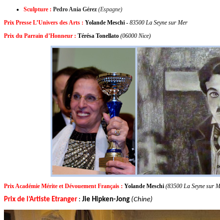
Sculpture :
Pedro Ania Gérez
(Espagne)
Prix Presse L’Univers des Arts :
Yolande Meschi -
83500 La Seyne sur Mer
Prix du Parrain d’Honneur :
Térésa Tonellato
(06000 Nice)
Prix Académie Mérite et Dévouement Français :
Yolande Meschi
(83500 La Seyne sur M
Prix de l’Artiste Etranger
:
Jie Hipken-Jong
(Chine)