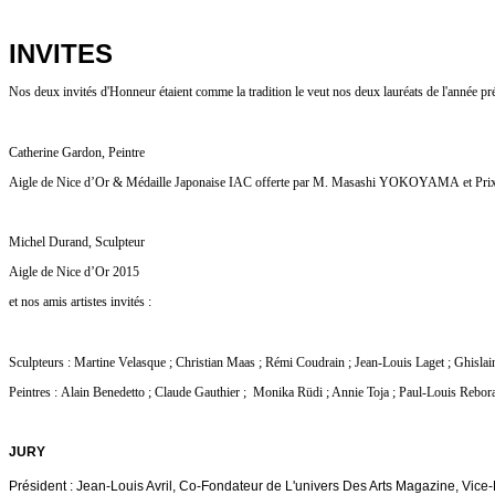
INVITES
Nos deux invités d'Honneur étaient comme la tradition le veut nos deux lauréats de l'année pré
Catherine Gardon, Peintre
Aigle de Nice d’Or & Médaille Japonaise IAC offerte par M. Masashi YOKOYAMA et Prix S
Michel Durand, Sculpteur
Aigle de Nice d’Or 2015
et nos amis artistes invités :
Sculpteurs : Martine Velasque ; Christian Maas ; Rémi Coudrain ; Jean-Louis Laget ; Ghislai
Peintres :
Alain Benedetto ; Claude Gauthier ; Monika Rüdi ; Annie Toja ; Paul-Louis Rebora 
JURY
Président : Jean-Louis Avril, Co-Fondateur de L'univers Des Arts Magazine, Vice-P