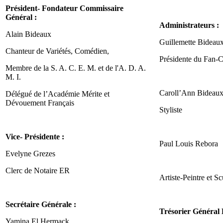
Président- Fondateur Commissaire
Général :
Administrateurs :
Alain
B
ideaux
Guillemette
B
ideau
Chanteur de Variétés, Comédien,
Présidente du Fan-C
Membre de la S. A. C. E. M. et de l'A. D. A.
M. I.
Caroll’Ann Bideaux
Délégué de l’Académie Mérite et
Dévouement Français
Styliste
Vice- Présidente :
Paul Louis Rebora
Evelyne Grezes
Clerc de Notaire ER
Artiste-Peintre et Sc
Secrétaire Générale :
Trésorier Général 
Yamina El Hermack