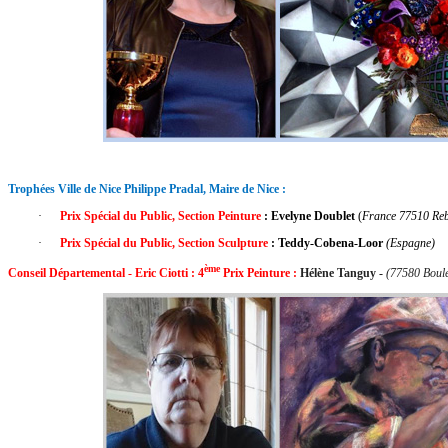
Trophées Ville de Nice Philippe Pradal, Maire de Nice :
·
Prix Spécial du Public, Section Peinture
: Evelyne Doublet
(
France 77510 Reb
·
Prix Spécial du Public, Section Sculpture
: Teddy-Cobena-Loor
(Espagne)
ème
Conseil Départemental -
Eric Ciotti : 4
Prix Peinture :
Hélène Tanguy -
(77580 Boul