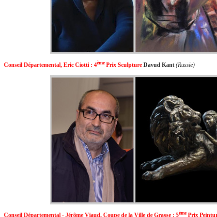
ème
Conseil Départemental, Eric Ciotti :
4
P
rix Sculpture
Davud Kant
(Russie)
ème
Conseil Départemental - Jérôme Viaud, Coupe de la Ville de Grasse : 5
P
rix Peintu