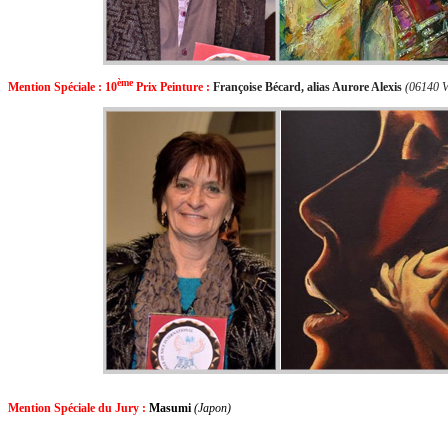
ème
Mention Spéciale : 10
Prix
Peinture
:
Françoise Bécard, alias Aurore Alexis
(06140 V
Mention Spéciale du Jury :
Masumi
(Japon)