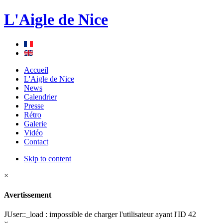
L'Aigle de Nice
Accueil
L'Aigle de Nice
News
Calendrier
Presse
Rétro
Galerie
Vidéo
Contact
Skip to content
×
Avertissement
JUser::_load : impossible de charger l'utilisateur ayant l'ID 42