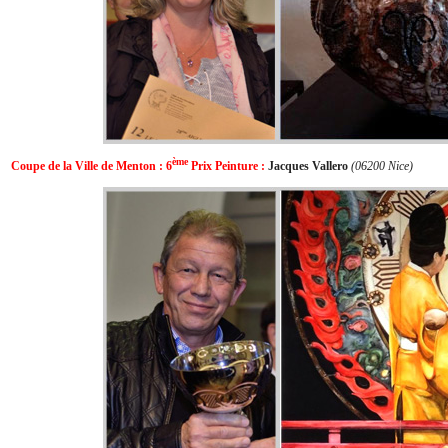
ème
Coupe de la
Ville de Menton : 6
Prix
Peinture
:
Jacques Vallero
(06200 Nice)