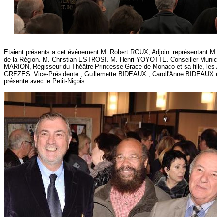
Etaient présents a cet évènement M. Robert ROUX, Adjoint représentant M.
de la Région, M. Christian ESTROSI, M. Henri YOYOTTE, Conseiller Municipal
MARION, Régisseur du Théâtre Princesse Grace de Monaco et sa fille, les 
GREZES, Vice-Présidente ; Guillemette BIDEAUX ; Caroll'Anne BIDEAUX e
présente avec le Petit-Niçois.