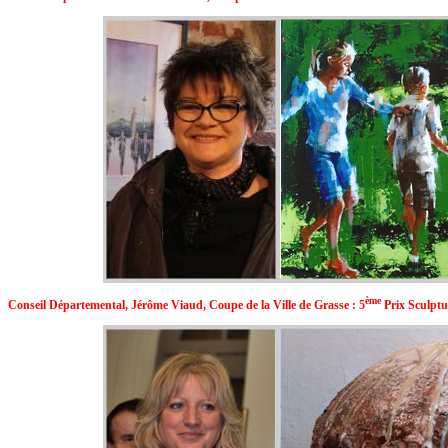
ème
Conseil Départemental,
Jérôme Viaud, Coupe de la Ville de Grasse : 5
P
rix
Sculpt