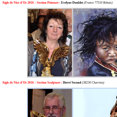
Aigle de Nice d’Or 2016 – Section Peinture :
Evelyne Doublet
(France 77510 Rebais)
Aigle de Nice d’Or 2016 – Section Sculpture :
Hervé Second
(38230 Charvieu)