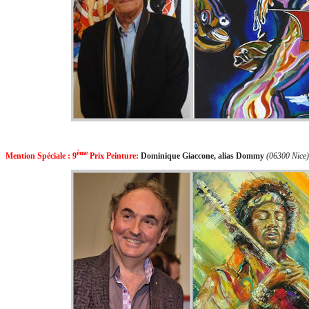
ème
Mention Spéciale : 9
Prix
Peinture
:
Dominique Giaccone, alias Dommy
(06300 Nice)