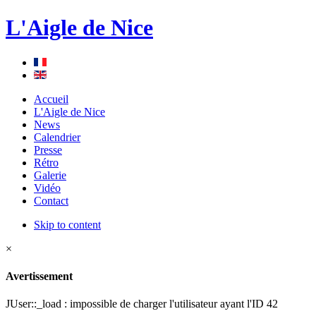
L'Aigle de Nice
Accueil
L'Aigle de Nice
News
Calendrier
Presse
Rétro
Galerie
Vidéo
Contact
Skip to content
×
Avertissement
JUser::_load : impossible de charger l'utilisateur ayant l'ID 42