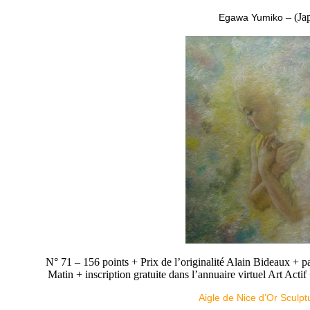
– (Ja
Egawa Yumiko
N° 71 – 156 points + Prix de l’originalité Alain Bideaux + 
Matin + inscription gratuite dans l’annuaire virtuel Art Act
Aigle de Nice d’Or Sculpt