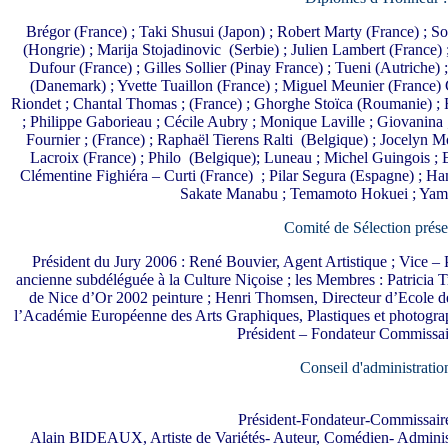
Brégor (France) ; Taki Shusui (Japon) ; Robert Marty (France) ; S
(Hongrie) ; Marija Stojadinovic (Serbie) ; Julien Lambert (France) 
Dufour (France) ; Gilles Sollier (Pinay France) ; Tueni (Autriche)
(Danemark) ; Yvette Tuaillon (France) ; Miguel Meunier (France) 
Riondet ; Chantal Thomas ; (France) ; Ghorghe Stoïca (Roumanie) ; 
; Philippe Gaborieau ; Cécile Aubry ; Monique Laville ; Giovanin
Fournier ; (France) ; Raphaël Tierens Ralti (Belgique) ; Jocely
Lacroix (France) ; Philo (Belgique); Luneau ; Michel Guingois ; Eli
Clémentine Fighiéra – Curti (France) ; Pilar Segura (Espagne) ; Ha
Sakate Manabu ; Temamoto Hokuei ; Yama
Comité de Sélection prése
Président du Jury 2006 : René Bouvier, Agent Artistique ; Vice –
ancienne subdéléguée à la Culture Niçoise ; les Membres : Patricia 
de Nice d’Or 2002 peinture ; Henri Thomsen, Directeur d’Ecole d
l’Académie Européenne des Arts Graphiques, Plastiques et photograp
Président – Fondateur Commissai
Conseil d'administratio
Président-Fondateur-Commissair
Alain BIDEAUX, Artiste de Variétés- Auteur, Comédien- Administ