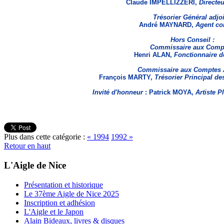
Claude IMPELLIZZERI,
Directeu
Trésorier Général adjoi
André MAYNARD,
Agent co
Hors Conseil :
Commissaire aux Compt
Henri ALAN,
Fonctionnaire d
Commissaire aux Comptes A
François MARTY,
Trésorier Principal d
Invité d'honneur
: Patrick MOYA,
Artiste P
Plus dans cette catégorie :
« 1994
1992 »
Retour en haut
L'Aigle de Nice
Présentation et historique
Le 37ème Aigle de Nice 2025
Inscription et adhésion
L'Aigle et le Japon
Alain Bideaux, livres & disques