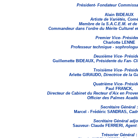
Président- Fondateur Commissai
Alain BIDEAUX
Artiste de Variétés, Com
Membre de la S.A.C.E.M. et de 
Commandeur dans l'ordre du Mérite Culturel e
Premier Vice- Présiden
Charlotte LENNE
Professeur technique - sophrologu
Deuxième Vice- Préside
Guillemette BIDEAUX,
Présidente du Fan- Cl
Troisième Vice- Préside
Arlette GIRAUDO,
Directrice de la G
Quatrième Vice- Préside
Paul FRANCK,
Directeur de Cabinet du Recteur d'Aix en Proven
Officier des Palmes Acad
Secrétaire Général :
Marcel - Frédéric SANDRAS,
Cadr
Secrétaire Général adjo
Sauveur- Claude FERRERI,
Agent 
Trésorier Général
: