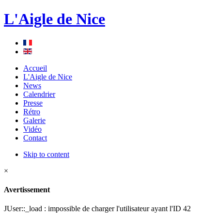
L'Aigle de Nice
Accueil
L'Aigle de Nice
News
Calendrier
Presse
Rétro
Galerie
Vidéo
Contact
Skip to content
×
Avertissement
JUser::_load : impossible de charger l'utilisateur ayant l'ID 42