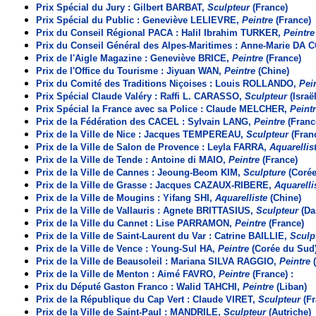
Prix Spécial du Jury : Gilbert BARBAT,
Sculpteur
(France)
Prix Spécial du Public : Geneviève LELIEVRE,
Peintre
(France)
Prix du Conseil Régional PACA : Halil Ibrahim TURKER,
Peintre
Prix du Conseil Général des Alpes-Maritimes : Anne-Marie DA
Prix de l'Aigle Magazine : Geneviève BRICE,
Peintre
(France)
Prix de l'Office du Tourisme : Jiyuan WAN,
Peintre
(Chine)
Prix du Comité des Traditions Niçoises : Louis ROLLANDO,
Pei
Prix Spécial Claude Valéry : Raffi L. CARASSO,
Sculpteur
(Israël
Prix Spécial la France avec sa Police : Claude MELCHER,
Peint
Prix de la Fédération des CACEL : Sylvain LANG,
Peintre
(Franc
Prix de la Ville de Nice : Jacques TEMPEREAU,
Sculpteur
(Fran
Prix de la Ville de Salon de Provence : Leyla FARRA,
Aquarellis
Prix de la Ville de Tende : Antoine di MAIO,
Peintre
(France)
Prix de la Ville de Cannes : Jeoung-Beom KIM,
Sculpture
(Coré
Prix de la Ville de Grasse : Jacques CAZAUX-RIBERE,
Aquarelli
Prix de la Ville de Mougins : Yifang SHI,
Aquarelliste
(Chine)
Prix de la Ville de Vallauris : Agnete BRITTASIUS,
Sculpteur
(Da
Prix de la Ville du Cannet : Lise PARRAMON,
Peintre
(France)
Prix de la Ville de Saint-Laurent du Var : Catrine BAILLIE,
Sculp
Prix de la Ville de Vence : Young-Sul HA,
Peintre
(Corée du Sud
Prix de la Ville de Beausoleil : Mariana SILVA RAGGIO,
Peintre
Prix de la Ville de Menton : Aimé FAVRO,
Peintre
(France) :
Prix du Député Gaston Franco : Walid TAHCHI,
Peintre
(Liban)
Prix de la République du Cap Vert : Claude VIRET,
Sculpteur
(F
Prix de la Ville de Saint-Paul : MANDRILE,
Sculpteur
(Autriche)