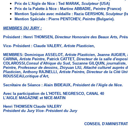
Prix de L'Aigle de Nice : Ted MARAK,
Sculpteur
(USA)
Prix de la Palette à Nice : Martine ABBADIE,
Peintre
(France)
Mention Spéciale avec médaille : Razia GERSHON,
Sculpteur
(I
Mention Spéciale : Pierre PENTCHEV,
Peintre
(Bulgarie).
MEMBRES DU JURY :
Président : Henri THOMSEN,
Directeur Honoraire des Beaux Arts, Prés
Vice- Président : Claude VALERY,
Artiste Plasticien
,
MEMBRES: Dominique ASSELOT,
Artiste Plasticien
, Jeanne AUGIER,
CARINA,
Artiste Peintre
, Patrick CATTET,
Directeur de la salle d'expo
COLAROSSI,
Consul d'Afrique du Sud
, Suzanne GILQUIN,
journaliste
,
Peintre, Professeur de dessins
, Zhiyuan LIU,
Attaché culturel auprès 
Plasticien
, Anthony RAJNELLI,
Artiste Peintre,
Directeur de la Cité Uni
ROUSSEAU,
critique d'Art
,
Secrétaire de Séance : Alain BIDEAUX,
Président de l'Aigle de Nice
.
Avec la participation de L'HOTEL NEGRESCO, CANAL 40
L'AIGLE MAGAZINE et NICE-MATIN
Henri THOMSEN Claude VALERY
Président du Jury Vice- Président du Jury
CONSEIL D'AMINISTRAT