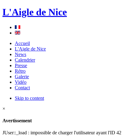
L'Aigle de Nice
Accueil
L'Aigle de Nice
News
Calendrier
Presse
Rétro
Galerie
Vidéo
Contact
Skip to content
×
Avertissement
JUser::_load : impossible de charger l'utilisateur ayant l'ID 42