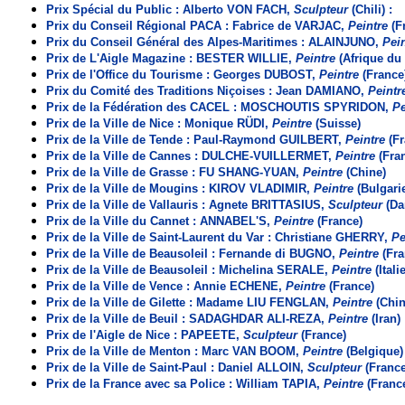
Prix Spécial du Public : Alberto VON FACH,
Sculpteur
(Chili) :
Prix du Conseil Régional PACA : Fabrice de VARJAC,
Peintre
(F
Prix du Conseil Général des Alpes-Maritimes : ALAINJUNO,
Pei
Prix de L'Aigle Magazine : BESTER WILLIE,
Peintre
(Afrique du
Prix de l'Office du Tourisme : Georges DUBOST,
Peintre
(France
Prix du Comité des Traditions Niçoises : Jean DAMIANO,
Peintr
Prix de la Fédération des CACEL : MOSCHOUTIS SPYRIDON,
Pe
Prix de la Ville de Nice : Monique RÜDI,
Peintre
(Suisse)
Prix de la Ville de Tende : Paul-Raymond GUILBERT,
Peintre
(F
Prix de la Ville de Cannes : DULCHE-VUILLERMET,
Peintre
(Fra
Prix de la Ville de Grasse : FU SHANG-YUAN,
Peintre
(Chine)
Prix de la Ville de Mougins : KIROV VLADIMIR,
Peintre
(Bulgari
Prix de la Ville de Vallauris : Agnete BRITTASIUS,
Sculpteur
(Da
Prix de la Ville du Cannet : ANNABEL'S,
Peintre
(France)
Prix de la Ville de Saint-Laurent du Var : Christiane GHERRY,
Pe
Prix de la Ville de Beausoleil : Fernande di BUGNO,
Peintre
(Fra
Prix de la Ville de Beausoleil : Michelina SERALE,
Peintre
(Itali
Prix de la Ville de Vence : Annie ECHENE,
Peintre
(France)
Prix de la Ville de Gilette : Madame LIU FENGLAN,
Peintre
(Chin
Prix de la Ville de Beuil : SADAGHDAR ALI-REZA,
Peintre
(Iran)
Prix de l'Aigle de Nice : PAPEETE,
Sculpteur
(France)
Prix de la Ville de Menton : Marc VAN BOOM,
Peintre
(Belgique)
Prix de la Ville de Saint-Paul : Daniel ALLOIN,
Sculpteur
(France
Prix de la France avec sa Police : William TAPIA,
Peintre
(Franc