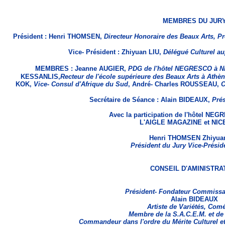
MEMBRES DU JUR
Président : Henri THOMSEN,
Directeur Honoraire des Beaux Arts, Pr
Vice- Président : Zhiyuan LIU,
Délégué Culturel a
MEMBRES :
Jeanne AUGIER,
PDG de l'hôtel NEGRESCO à N
KESSANLIS,
Recteur de l'école supérieure des Beaux Arts à Athè
KOK,
Vice- Consul d'Afrique du Sud
, André- Charles ROUSSEAU,
C
Secrétaire de Séance : Alain BIDEAUX,
Prés
Avec la participation de l'hôtel NE
L'AIGLE MAGAZINE et NIC
Henri THOMSEN Zhiyua
Président du Jury Vice-Présid
CONSEIL D'AMINISTRA
Président- Fondateur Commissa
Alain BIDEAUX
Artiste de Variétés, Com
Membre de la S.A.C.E.M. et de 
Commandeur dans l'ordre du Mérite Culturel e