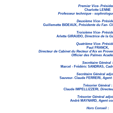
Premier Vice- Préside
Charlotte LENNE
Professeur technique - sophrologu
Deuxième Vice- Préside
Guillemette BIDEAUX,
Présidente du Fan- Cl
Troisième Vice- Préside
Arlette GIRAUDO,
Directrice de la G
Quatrième Vice- Préside
Paul FRANCK,
Directeur de Cabinet du Recteur d'Aix en Proven
Officier des Palmes Acad
Secrétaire Général :
Marcel - Frédéric SANDRAS,
Cad
Secrétaire Général adjoi
Sauveur- Claude FERRERI,
Agent 
Trésorier Général
:
Claude IMPELLIZZERI,
Directeu
Trésorier Général adjo
André MAYNARD,
Agent co
Hors Conseil
: